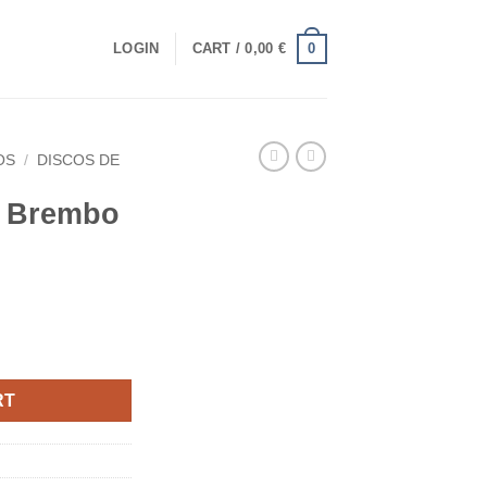
0
LOGIN
CART /
0,00
€
OS
/
DISCOS DE
o Brembo
rent
ce
0 €.
RT