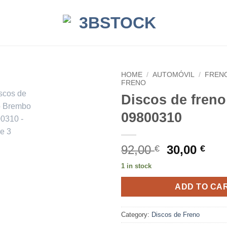
HOME
/
AUTOMÓVIL
/
FREN
FRENO
Discos de fren
09800310
Original
Cur
92,00
30,00
€
€
price
pri
1 in stock
was:
is:
92,00 €.
30,0
ADD TO CA
Category:
Discos de Freno