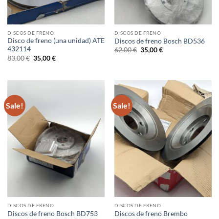
DISCOS DE FRENO
DISCOS DE FRENO
Disco de freno (una unidad) ATE
Discos de freno Bosch BD536
432114
Original
Current
62,00
€
35,00
€
price
price
Original
Current
83,00
€
35,00
€
was:
is:
price
price
62,00 €.
35,00 €.
was:
is:
83,00 €.
35,00 €.
Sale!
Sale!
DISCOS DE FRENO
DISCOS DE FRENO
Discos de freno Brembo
Discos de freno Bosch BD753