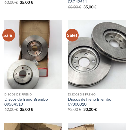
08C42511
Original
Current
60,00
€
35,00
€
price
price
Original
Current
68,00
€
35,00
€
was:
is:
price
price
60,00 €.
35,00 €.
was:
is:
68,00 €.
35,00 €.
Sale!
Sale!
DISCOS DE FRENO
DISCOS DE FRENO
Discos de freno Brembo
Discos de freno Brembo
09584310
09800310
Original
Current
Original
Current
62,00
€
35,00
€
92,00
€
30,00
€
price
price
price
price
was:
is:
was:
is:
62,00 €.
35,00 €.
92,00 €.
30,00 €.