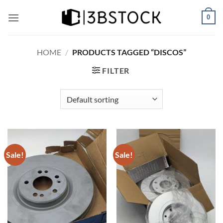
Skip
0
to
content
HOME
/
PRODUCTS TAGGED “DISCOS”
FILTER
Sale!
Sale!