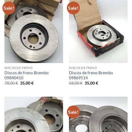
Sale!
Sale!
DISCOS DE FRENO
DISCOS DE FRENO
Discos de freno Brembo
Discos de freno Brembo
09840410
09869514
Original
Current
Original
Current
78,00
€
35,00
€
58,00
€
35,00
€
price
price
price
price
was:
is:
was:
is:
78,00 €.
35,00 €.
58,00 €.
35,00 €.
Sale!