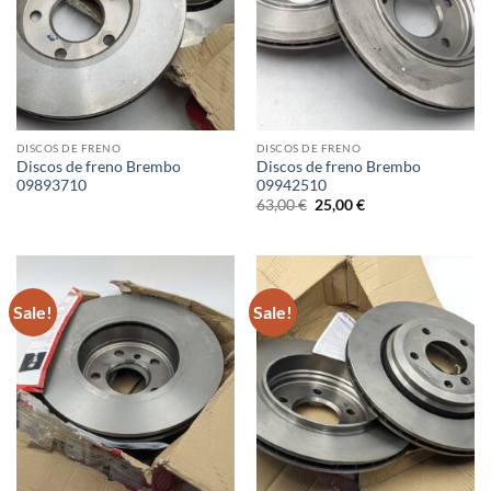
DISCOS DE FRENO
DISCOS DE FRENO
Discos de freno Brembo
Discos de freno Brembo
09893710
09942510
Original
Current
63,00
€
25,00
€
price
price
was:
is:
63,00 €.
25,00 €.
Sale!
Sale!