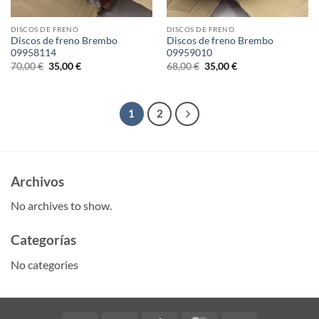
DISCOS DE FRENO
DISCOS DE FRENO
Discos de freno Brembo
Discos de freno Brembo
09958114
09959010
Original
Current
Original
Current
70,00
€
35,00
€
68,00
€
35,00
€
price
price
price
price
was:
is:
was:
is:
70,00 €.
35,00 €.
68,00 €.
35,00 €.
1
2
Archivos
No archives to show.
Categorías
No categories